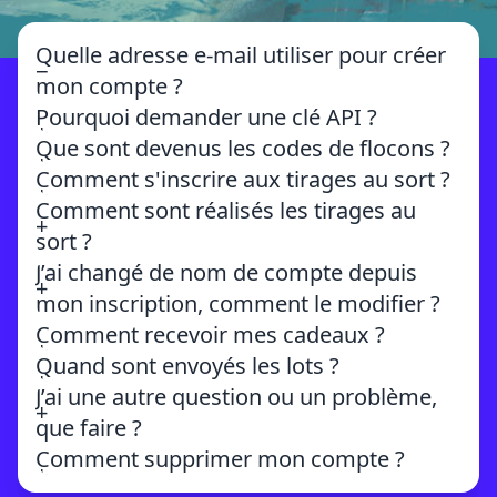
Quelle adresse e-mail utiliser pour créer
mon compte ?
Pourquoi demander une clé API ?
Préférez l'utilisation d'une adresse e-mail différente
de celle de votre compte Guild Wars 2, mais que
Que sont devenus les codes de flocons ?
vous consultez régulièrement (au moins pendant la
Comment s'inscrire aux tirages au sort ?
période du concours).
Comment sont réalisés les tirages au
Évitez d’utiliser une adresse “poubelle”, puisque si
nous n’arrivons pas à vous contacter en jeu avec
sort ?
votre nom compte, ou si vous gagnez un code ou un
J’ai changé de nom de compte depuis
lot physique, nous avons besoin de vous contacter
mon inscription, comment le modifier ?
sur l’adresse e-mail utilisée lors de votre inscription.
Comment recevoir mes cadeaux ?
Quand sont envoyés les lots ?
J’ai une autre question ou un problème,
que faire ?
Comment supprimer mon compte ?